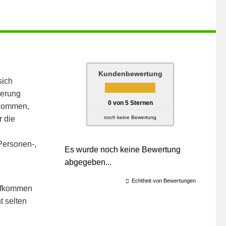
Kundenbewertung
sich
herung
0
von
5
Sternen
ukommen,
r die
noch keine Bewertung
Personen-,
Es wurde noch keine Bewertung
abgegeben...
Echtheit von Bewertungen
aufkommen
t selten